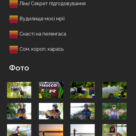
Лінь! Секрет підгодовування
Вудилище моєї мрії
Снасті на пеленгаса
Сом, короп, карась
Фото