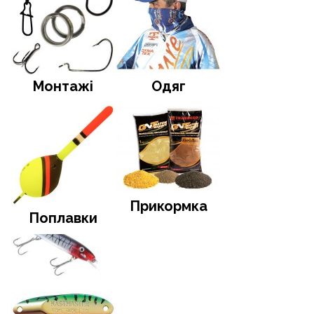
Монтажі
Одяг
Прикормка
Поплавки