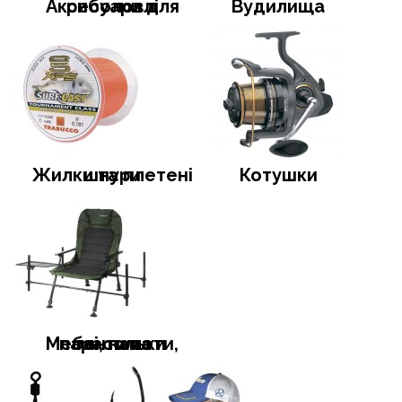
Аксесуари для риболовлі
Вудилища
Жилки та плетені шнури
Котушки
Меблі, намети, тенти та парасольки