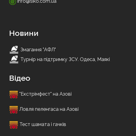
info@siko.com.ua
Новини
Змагання "АФЛ"
Турнір на підтримку ЗСУ. Одеса, Маякі
Відео
"Екстрімфест" на Азові
Ловля пеленгаса на Азові
Тест шамата і гачків