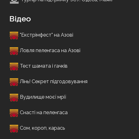
Відео
"Екстрімфест" на Азові
Ловля пеленгаса на Азові
Тест шамата і гачків
Лінь! Секрет підгодовування
Вудилище моєї мрії
Снасті на пеленгаса
Сом, короп, карась