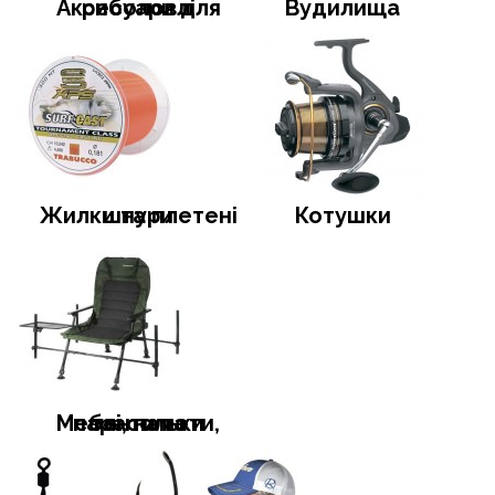
Аксесуари для риболовлі
Вудилища
Жилки та плетені шнури
Котушки
Меблі, намети, тенти та парасольки