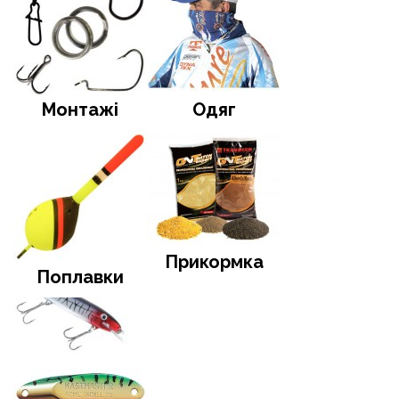
Монтажі
Одяг
Прикормка
Поплавки