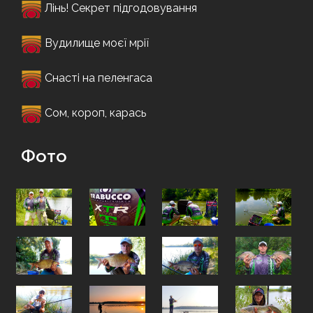
Лінь! Секрет підгодовування
Вудилище моєї мрії
Снасті на пеленгаса
Сом, короп, карась
Фото