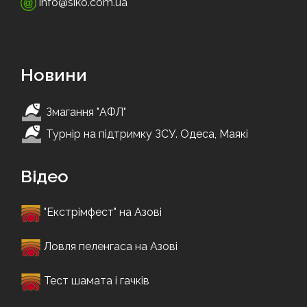
info@siko.com.ua
Новини
Змагання "АФЛ"
Турнір на підтримку ЗСУ. Одеса, Маякі
Відео
"Екстрімфест" на Азові
Ловля пеленгаса на Азові
Тест шамата і гачків