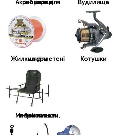
Аксесуари для риболовлі
Вудилища
Жилки та плетені шнури
Котушки
Меблі, намети, тенти та парасольки