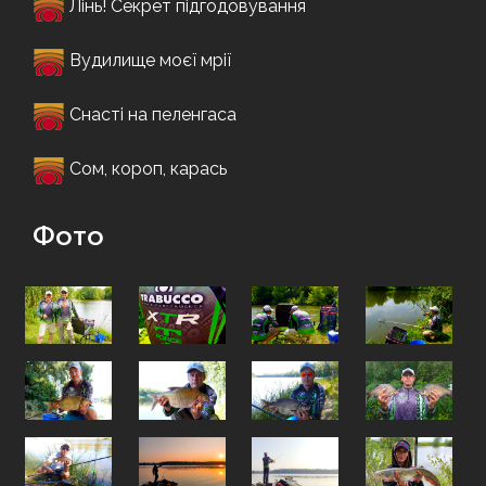
Лінь! Секрет підгодовування
Вудилище моєї мрії
Снасті на пеленгаса
Сом, короп, карась
Фото