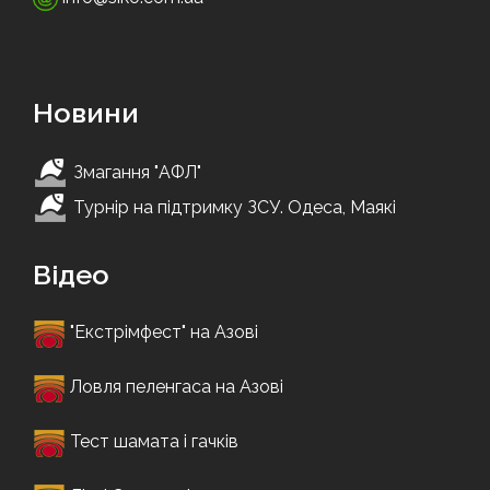
Новини
Змагання "АФЛ"
Турнір на підтримку ЗСУ. Одеса, Маякі
Відео
"Екстрімфест" на Азові
Ловля пеленгаса на Азові
Тест шамата і гачків