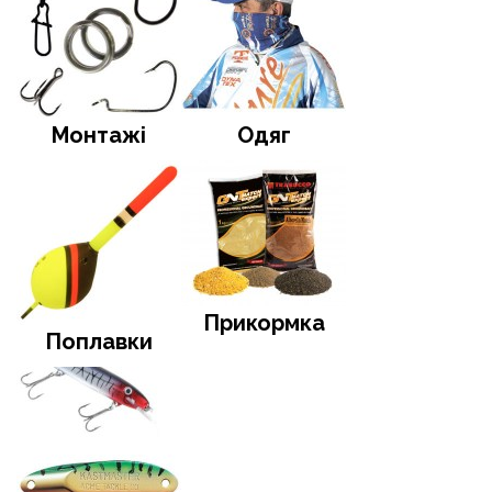
Монтажі
Одяг
Прикормка
Поплавки