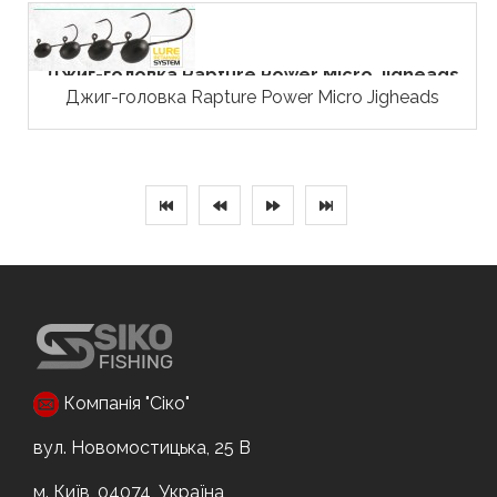
Джиг-головка Rapture Power Micro Jigheads
Джиг-головка Rapture Power Micro Jigheads
Компанія "Сіко"
вул. Новомостицька, 25 В
м. Київ, 04074, Україна