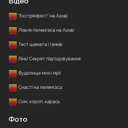
Відео
"Екстрімфест" на Азові
Ловля пеленгаса на Азові
Тест шамата і гачків
Лінь! Секрет підгодовування
Вудилище моєї мрії
Снасті на пеленгаса
Сом, короп, карась
Фото