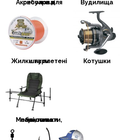
Аксесуари для риболовлі
Вудилища
Жилки та плетені шнури
Котушки
Меблі, намети, тенти та парасольки