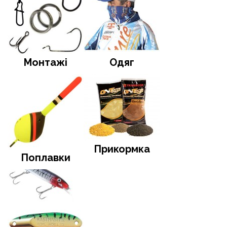
Монтажі
Одяг
Прикормка
Поплавки