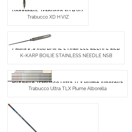
Поплавець Trabucco XD H VIZ
Trabucco XD H VIZ
Спиця K-KARP BOILІЕ STAINLESS NEEDLE NSB
K-KARP BOILІЕ STAINLESS NEEDLE NSB
Вудлище Trabucco Ultra TLX Plume Alborella
Trabucco Ultra TLX Plume Alborella