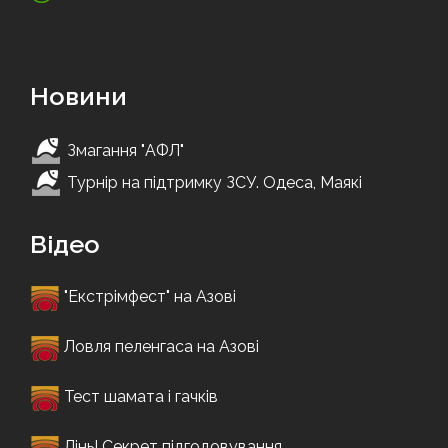
Новини
Змагання "АФЛ"
Турнір на підтримку ЗСУ. Одеса, Маякі
Відео
"Екстрімфест" на Азові
Ловля пеленгаса на Азові
Тест шамата і гачків
Лінь! Секрет підгодовування