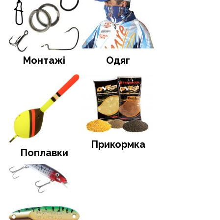
Монтажі
Одяг
Прикормка
Поплавки