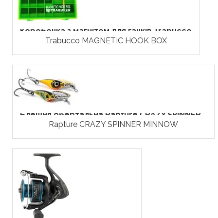
Коробочка з магнітом для гачків Trabucco
Trabucco MAGNETIC HOOK BOX
Блешня обертальна Rapture CRAZY SPINNER...
Rapture CRAZY SPINNER MINNOW