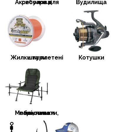
Аксесуари для риболовлі
Вудилища
Жилки та плетені шнури
Котушки
Меблі, намети, тенти та парасольки