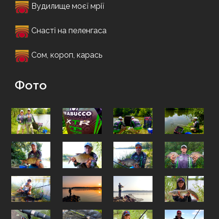
Вудилище моєї мрії
Снасті на пеленгаса
Сом, короп, карась
Фото