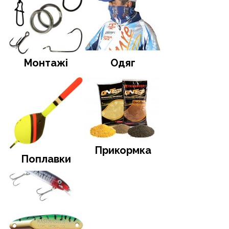
Монтажі
Одяг
Прикормка
Поплавки