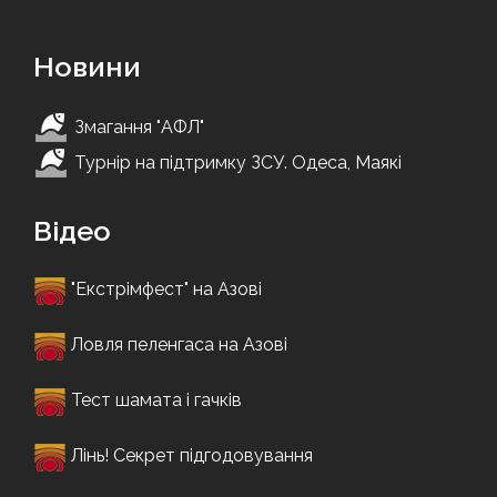
Новини
Змагання "АФЛ"
Турнір на підтримку ЗСУ. Одеса, Маякі
Відео
"Екстрімфест" на Азові
Ловля пеленгаса на Азові
Тест шамата і гачків
Лінь! Секрет підгодовування