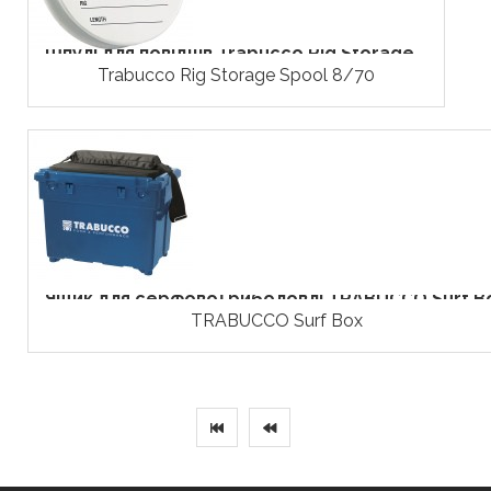
Шпулі для повідців Trabucco Rig Storage...
Trabucco Rig Storage Spool 8/70
Ящик для серфової риболовлі TRABUCCO Surf B
TRABUCCO Surf Box