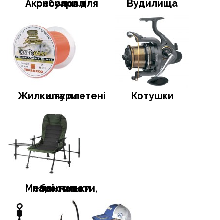
Аксесуари для риболовлі
Вудилища
Жилки та плетені шнури
Котушки
Меблі, намети, тенти та парасольки