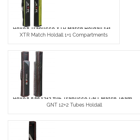
Чохол Trabucco XTR Match Holdall 1+1...
XTR Match Holdall 1+1 Compartments
Чохол для 12+2 туб Trabucco GNT Match Team...
GNT 12+2 Tubes Holdall