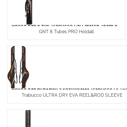
Чохол для 8 туб Trabucco GNT Match Team 8...
GNT 8 Tubes PRO Holdall
Чохол для вудилищ з котушками Trabucco ULTRA.
Trabucco ULTRA DRY EVA REEL&ROD SLEEVE