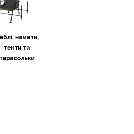
еблі, намети,
тенти та
парасольки