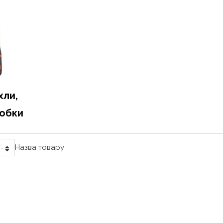
хли,
робки
Назва товару
-