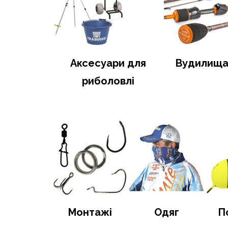
Аксесуари для
Вудилищ
риболовлі
Монтажі
Одяг
П