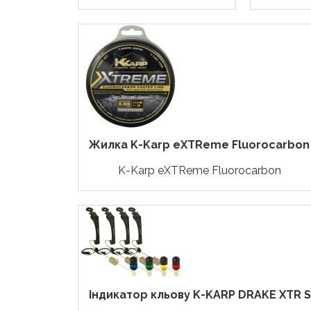
Жилка K-Karp eXTReme Fluorocarbon
K-Karp eXTReme Fluorocarbon
Індикатор кльову K-KARP DRAKE XTR ST