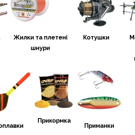
а
Жилки та плетені
Котушки
М
шнури
Прикормка
оплавки
Приманки