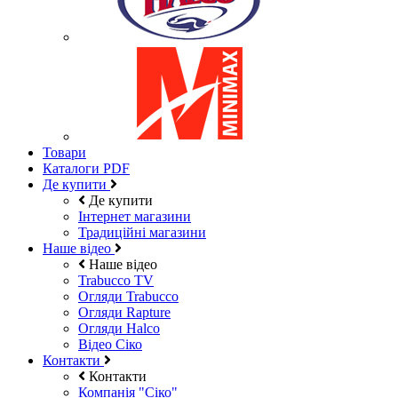
Товари
Каталоги PDF
Де купити
Де купити
Інтернет магазини
Традиційні магазини
Наше відео
Наше відео
Trabucco TV
Огляди Trabucco
Огляди Rapture
Огляди Halco
Відео Сіко
Контакти
Контакти
Компанія "Сіко"