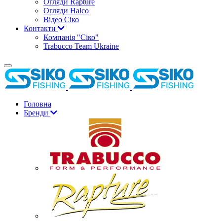
Огляди Rapture
Огляди Halco
Відео Сіко
Контакти
Компанія "Сіко"
Trabucco Team Ukraine
Головна
Бренди