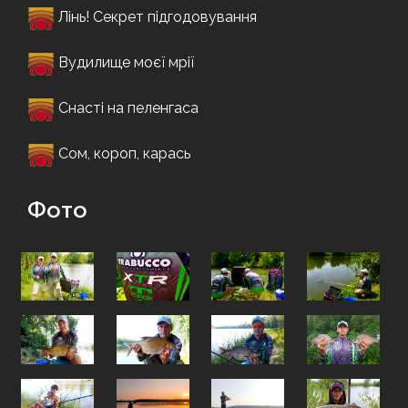
Лінь! Секрет підгодовування
Вудилище моєї мрії
Снасті на пеленгаса
Сом, короп, карась
Фото