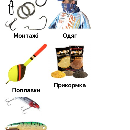
Монтажі
Одяг
Прикормка
Поплавки