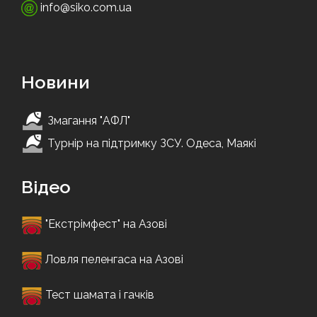
info@siko.com.ua
Новини
Змагання "АФЛ"
Турнір на підтримку ЗСУ. Одеса, Маякі
Відео
"Екстрімфест" на Азові
Ловля пеленгаса на Азові
Тест шамата і гачків