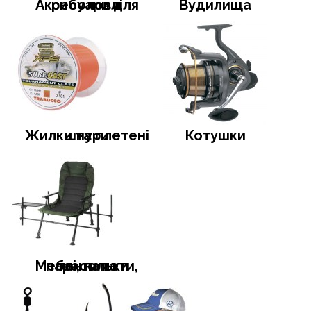
Аксесуари для риболовлі
Вудилища
Жилки та плетені шнури
Котушки
Меблі, намети, тенти та парасольки