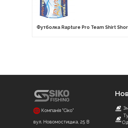
Футболка Rapture Pro Team Shirt Shor
Но
Зм
Компанія "Сіко"
Ту
вул. Новомостицька, 25 В
Од