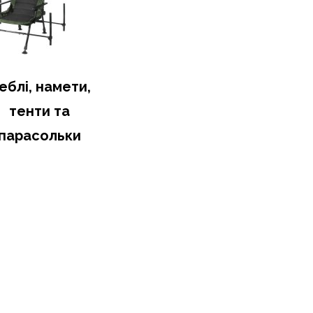
еблі, намети,
тенти та
парасольки