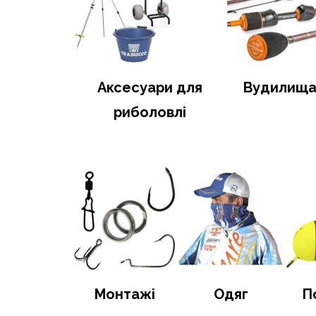
Аксесуари для
Вудилищ
риболовлі
Монтажі
Одяг
П