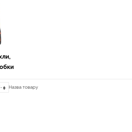
хли,
робки
Назва товару
-