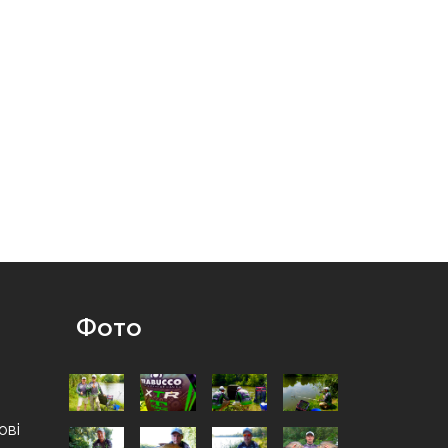
Фото
ові