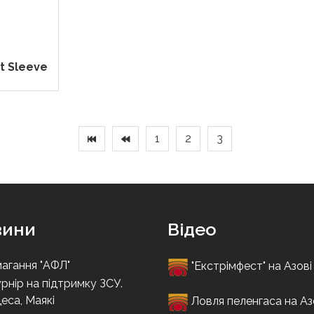
t Sleeve
1
2
3
вини
Відео
агання "АФЛ"
"Екстрімфест" на Азові
рнір на підтримку ЗСУ.
еса, Маякі
Ловля пеленгаса на Аз