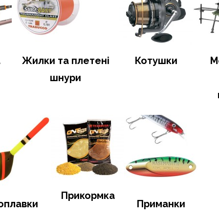
а
Жилки та плетені
Котушки
М
шнури
Прикормка
оплавки
Приманки