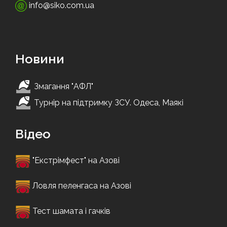
info@siko.com.ua
Новини
Змагання "АФЛ"
Турнір на підтримку ЗСУ. Одеса, Маякі
Відео
"Екстрімфест" на Азові
Ловля пеленгаса на Азові
Тест шамата і гачків