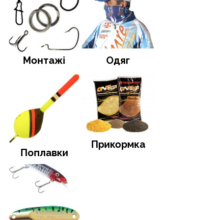
Монтажі
Одяг
Прикормка
Поплавки