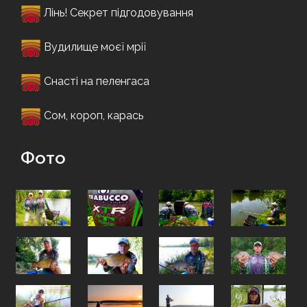
Лінь! Секрет підгодовування
Вудилище моєї мрії
Снасті на пеленгаса
Сом, короп, карась
Фото