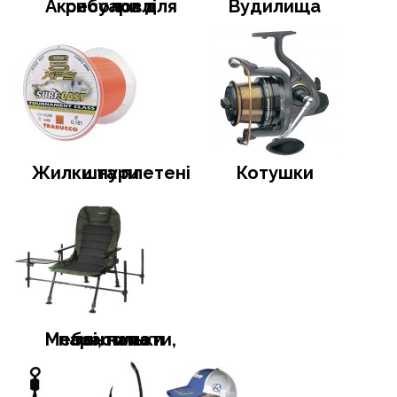
Аксесуари для риболовлі
Вудилища
Жилки та плетені шнури
Котушки
Меблі, намети, тенти та парасольки