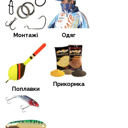
Монтажі
Одяг
Прикормка
Поплавки