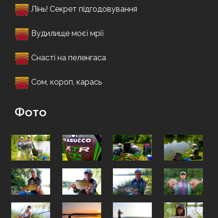
Лінь! Секрет підгодовування
Вудилище моєї мрії
Снасті на пеленгаса
Сом, короп, карась
Фото