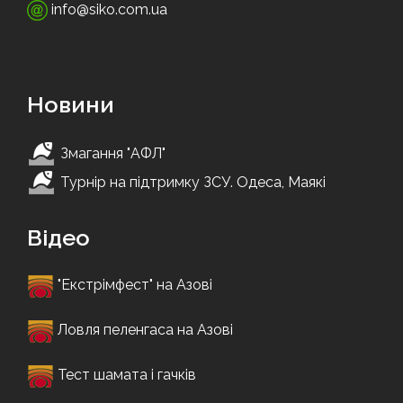
info@siko.com.ua
Новини
Змагання "АФЛ"
Турнір на підтримку ЗСУ. Одеса, Маякі
Відео
"Екстрімфест" на Азові
Ловля пеленгаса на Азові
Тест шамата і гачків