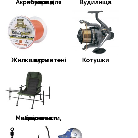
Аксесуари для риболовлі
Вудилища
Жилки та плетені шнури
Котушки
Меблі, намети, тенти та парасольки