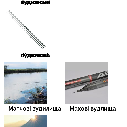
Болонські вудилища
Коропові вудилища
Матчові вудилища
Махові вудлища