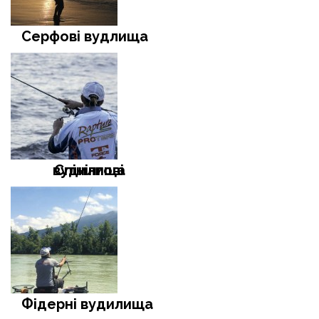
Серфові вудлища
Спінінгові вудилища
Фідерні вудилища