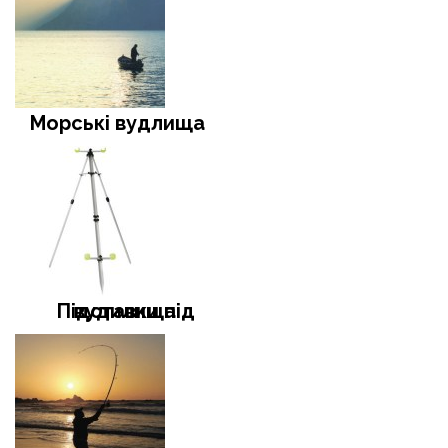
Морські вудлища
Підставки під вудилища