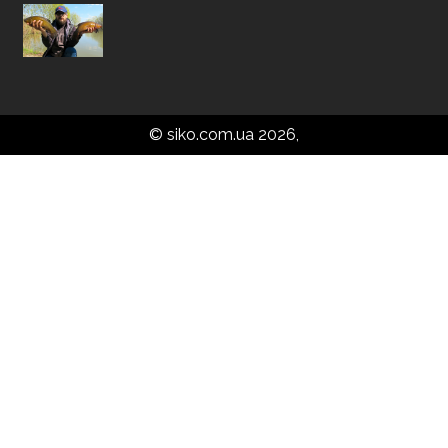
© siko.com.ua 2026,