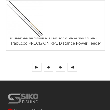
Фідерне вудлище Trabucco PRECISION RPL...
Trabucco PRECISION RPL Distance Power Feeder