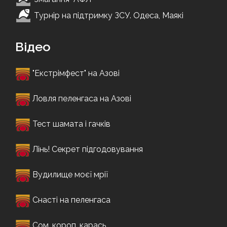
Турнір на підтримку ЗСУ. Одеса, Маякі
Відео
"Екстрімфест" на Азові
Ловля пеленгаса на Азові
Тест шамата і гачків
Лінь! Секрет підгодовування
Вудилище моєї мрії
Снасті на пеленгаса
Сом, короп, карась