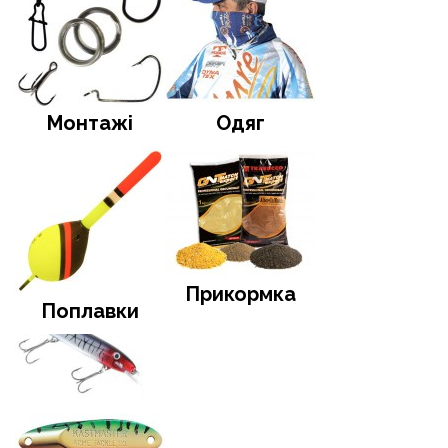
Монтажі
Одяг
Прикормка
Поплавки