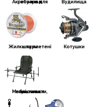
Аксесуари для риболовлі
Вудилища
Жилки та плетені шнури
Котушки
Меблі, намети, тенти та парасольки