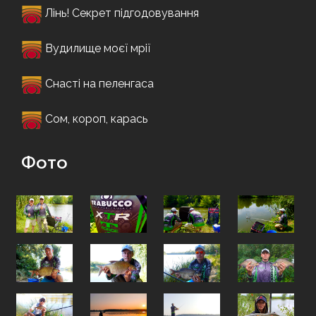
Лінь! Секрет підгодовування
Вудилище моєї мрії
Снасті на пеленгаса
Сом, короп, карась
Фото