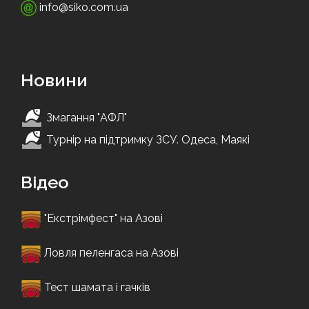
info@siko.com.ua
Новини
Змагання "АФЛ"
Турнір на підтримку ЗСУ. Одеса, Маякі
Відео
"Екстрімфест" на Азові
Ловля пеленгаса на Азові
Тест шамата і гачків