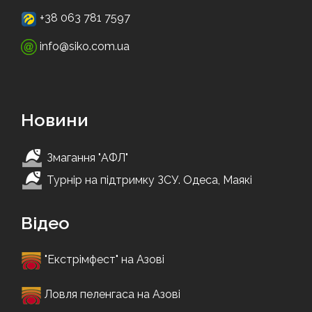
+38 063 781 7597
info@siko.com.ua
Новини
Змагання "АФЛ"
Турнір на підтримку ЗСУ. Одеса, Маякі
Відео
"Екстрімфест" на Азові
Ловля пеленгаса на Азові