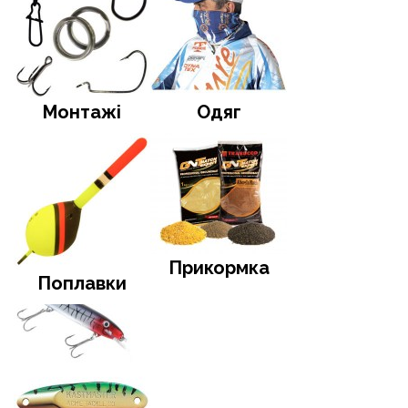
Монтажі
Одяг
Прикормка
Поплавки