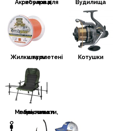
Аксесуари для риболовлі
Вудилища
Жилки та плетені шнури
Котушки
Меблі, намети, тенти та парасольки