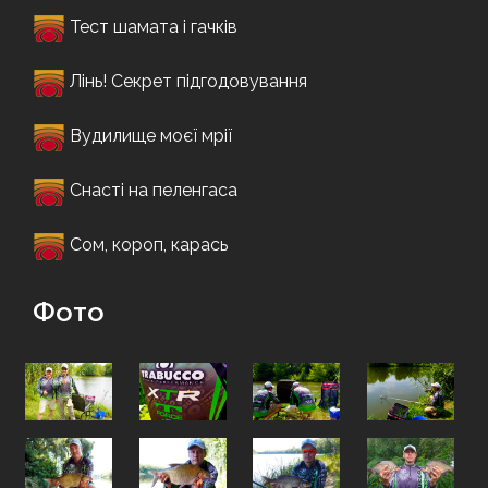
Тест шамата і гачків
Лінь! Секрет підгодовування
Вудилище моєї мрії
Снасті на пеленгаса
Сом, короп, карась
Фото