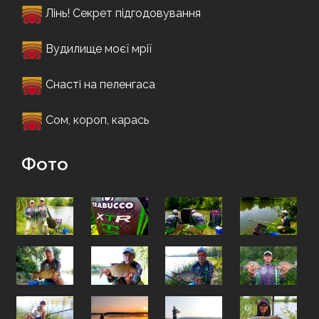
Лінь! Секрет підгодовування
Вудилище моєї мрії
Снасті на пеленгаса
Сом, короп, карась
Фото