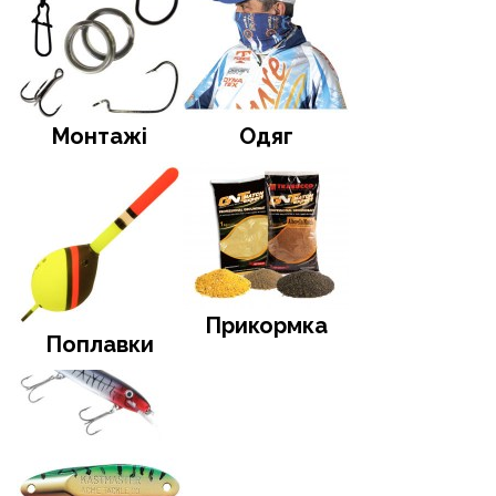
Монтажі
Одяг
Прикормка
Поплавки