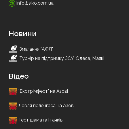
info@siko.com.ua
Новини
Змагання "АФЛ"
Турнір на підтримку ЗСУ. Одеса, Маякі
Відео
"Екстрімфест" на Азові
Ловля пеленгаса на Азові
Тест шамата і гачків